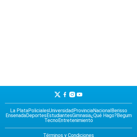
La Plata
Policiales
Universidad
Provincia
Nacional
Berisso
Ensenada
Deportes
Estudiantes
Gimnasia
¿Qué Hago?
Begum
Tecno
Entretenimiento
Términos y Condiciones