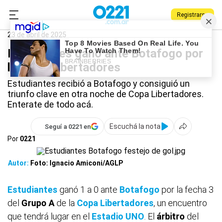
Registrarse
0221.com.ar
Estudiantes
Deportes
Estudiantes
23 de abril de 2025
Estudiantes ganó ante Botafogo por
la Copa Libertadores
Estudiantes recibió a Botafogo y consiguió un
triunfo clave en otra noche de Copa Libertadores.
Enterate de todo acá.
Escuchá la nota
Seguí a 0221 en
Por
0221
Autor:
Foto: Ignacio Amiconi/AGLP
Estudiantes
ganó 1 a 0 ante
Botafogo
por la fecha 3
del
Grupo
A
de la
Copa Libertadores
, un encuentro
que tendrá lugar en el
Estadio UNO
. El
árbitro
del