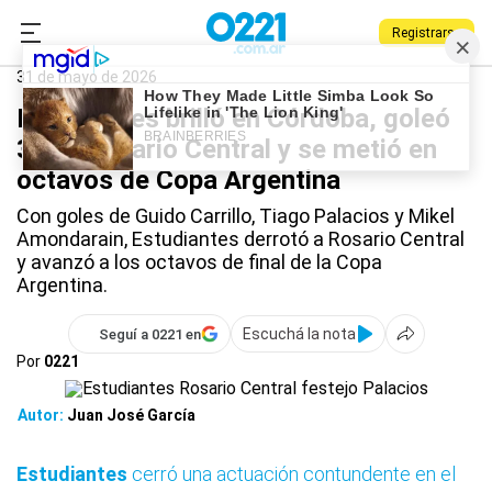
Registrarse
0221.com.ar
Estudiantes
Deportes
Estudiantes
31 de mayo de 2026
Estudiantes brilló en Córdoba, goleó
3-0 a Rosario Central y se metió en
octavos de Copa Argentina
Con goles de Guido Carrillo, Tiago Palacios y Mikel
Amondarain, Estudiantes derrotó a Rosario Central
y avanzó a los octavos de final de la Copa
Argentina.
Escuchá la nota
Seguí a 0221 en
Por
0221
Autor:
Juan José García
Estudiantes
cerró una actuación contundente en el