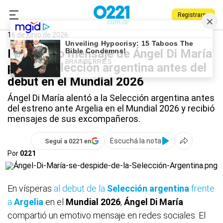
Registrarse
0221.com.ar
Deportes
Ángel Di María
16 de junio de 2026
El emotivo mensaje de Ángel Di María
para la Selección argentina antes del
debut en el Mundial 2026
Ángel Di María alentó a la Selección argentina antes
del estreno ante Argelia en el Mundial 2026 y recibió
mensajes de sus excompañeros.
Escuchá la nota
Seguí a 0221 en
Por
0221
En vísperas
al debut de la
Selección argentina
frente
a
Argelia
en el
Mundial 2026
,
Ángel Di
María
compartió un emotivo mensaje en redes sociales. El