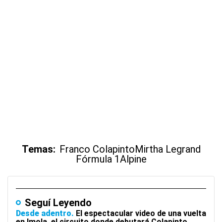
Temas:
Franco Colapinto
Mirtha Legrand
Fórmula 1
Alpine
Seguí Leyendo
Desde adentro
El espectacular video de una vuelta
en Imola, el circuito donde debutará Colapinto