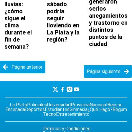
generaron
lluvias:
sábado
serios
¿cómo
podría
anegamientos
sigue el
seguir
y trastorno en
clima
lloviendo en
distintos
durante el
La Plata y la
puntos de la
fin de
región?
ciudad
semana?
Página anterior
Página siguiente
La Plata
Policiales
Universidad
Provincia
Nacional
Berisso
Ensenada
Deportes
Estudiantes
Gimnasia
¿Qué Hago?
Begum
Tecno
Entretenimiento
Términos y Condiciones