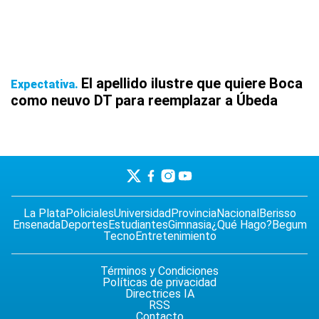
El apellido ilustre que quiere Boca
Expectativa
como neuvo DT para reemplazar a Úbeda
La Plata
Policiales
Universidad
Provincia
Nacional
Berisso
Ensenada
Deportes
Estudiantes
Gimnasia
¿Qué Hago?
Begum
Tecno
Entretenimiento
Términos y Condiciones
Políticas de privacidad
Directrices IA
RSS
Contacto