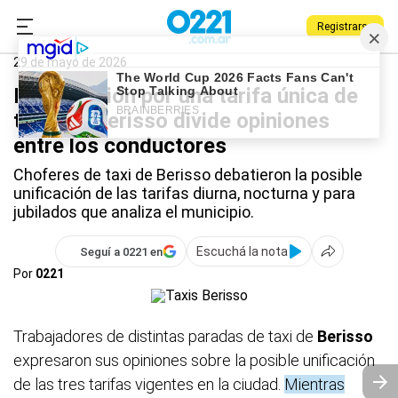
Registrarse
0221.com.ar
Berisso
Taxis
29 de mayo de 2026
La discusión por una tarifa única de
taxis en Berisso divide opiniones
entre los conductores
Choferes de taxi de Berisso debatieron la posible
unificación de las tarifas diurna, nocturna y para
jubilados que analiza el municipio.
Escuchá la nota
Seguí a 0221 en
Por
0221
Trabajadores de distintas paradas de taxi de
Berisso
expresaron sus opiniones sobre la posible unificación
de las tres tarifas vigentes en la ciudad.
Mientras