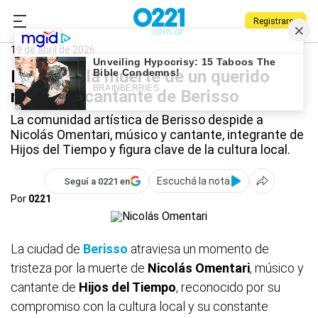
Registrarse
0221.com.ar
Berisso
Berisso
19 de abril de 2026
Dolor por la muerte de un querido
músico y cantante de Berisso
La comunidad artística de Berisso despide a
Nicolás Omentari, músico y cantante, integrante de
Hijos del Tiempo y figura clave de la cultura local.
Escuchá la nota
Seguí a 0221 en
Por
0221
La ciudad de
Berisso
atraviesa un momento de
tristeza por la muerte de
Nicolás Omentari
, músico y
cantante de
Hijos del Tiempo
, reconocido por su
compromiso con la cultura local y su constante