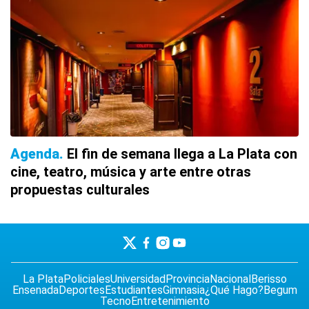
Agenda
El fin de semana llega a La Plata con
cine, teatro, música y arte entre otras
propuestas culturales
La Plata
Policiales
Universidad
Provincia
Nacional
Berisso
Ensenada
Deportes
Estudiantes
Gimnasia
¿Qué Hago?
Begum
Tecno
Entretenimiento