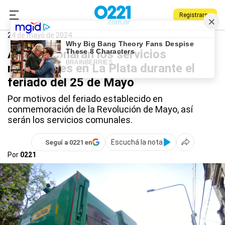
Registrarse
0221.com.ar
Servicios
24 de mayo de 2024
Así funcionaran los servicios
municipales en La Plata durante el
feriado del 25 de Mayo
Por motivos del feriado establecido en
conmemoración de la Revolución de Mayo, así
serán los servicios comunales.
Escuchá la nota
Seguí a 0221 en
Por
0221