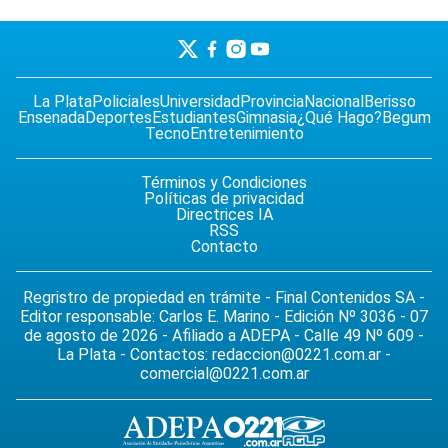
La Plata
Policiales
Universidad
Provincia
Nacional
Berisso
Ensenada
Deportes
Estudiantes
Gimnasia
¿Qué Hago?
Begum
Tecno
Entretenimiento
Términos y Condiciones
Políticas de privacidad
Directrices IA
RSS
Contacto
Regristro de propiedad en trámite - Final Contenidos SA -
Editor responsable: Carlos E. Marino - Edición Nº 3036 - 07
de agosto de 2026 - Afiliado a ADEPA - Calle 49 Nº 609 -
La Plata - Contactos:
redaccion@0221.com.ar
-
comercial@0221.com.ar