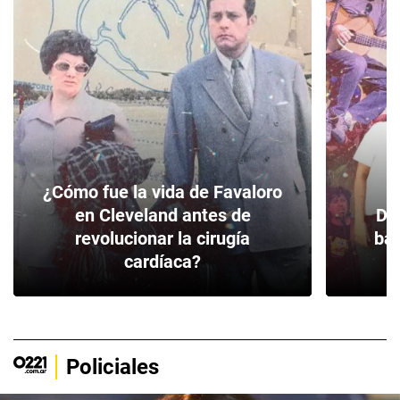
¿Cómo fue la vida de Favaloro
en Cleveland antes de
De 
revolucionar la cirugía
bar
cardíaca?
Policiales